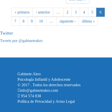
« primera
‹ anterior
…
2
3
4
5
6
7
8
9
10
…
siguiente ›
última »
Twitter
Tweets por @gabineteakro
Gabinete Akro
Psicología Inffantil y Adolescente
© 2017 . Todos los derechos reservados
info@gabineteakro.com
954 574 838
Política de Privacidad y Aviso Legal