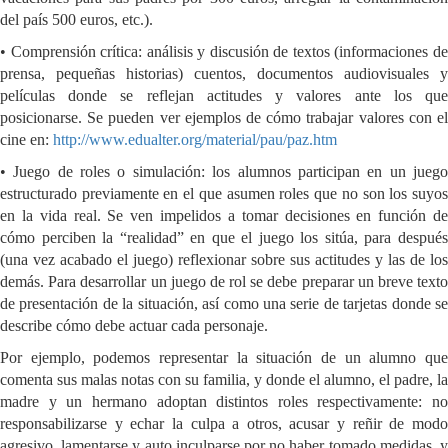
del país 500 euros, etc.).
• Comprensión crítica: análisis y discusión de textos (informaciones de
prensa, pequeñas historias) cuentos, documentos audiovisuales y
películas donde se reflejan actitudes y valores ante los que
posicionarse. Se pueden ver ejemplos de cómo trabajar valores con el
cine en:
http://www.edualter.org/material/pau/paz.htm
• Juego de roles o simulación: los alumnos participan en un juego
estructurado previamente en el que asumen roles que no son los suyos
en la vida real. Se ven impelidos a tomar decisiones en función de
cómo perciben la “realidad” en que el juego los sitúa, para después
(una vez acabado el juego) reflexionar sobre sus actitudes y las de los
demás. Para desarrollar un juego de rol se debe preparar un breve texto
de presentación de la situación, así como una serie de tarjetas donde se
describe cómo debe actuar cada personaje.
Por ejemplo, podemos representar la situación de un alumno que
comenta sus malas notas con su familia, y donde el alumno, el padre, la
madre y un hermano adoptan distintos roles respectivamente: no
responsabilizarse y echar la culpa a otros, acusar y reñir de modo
agresivo, lamentarse y auto inculparse por no haber tomado medidas, y