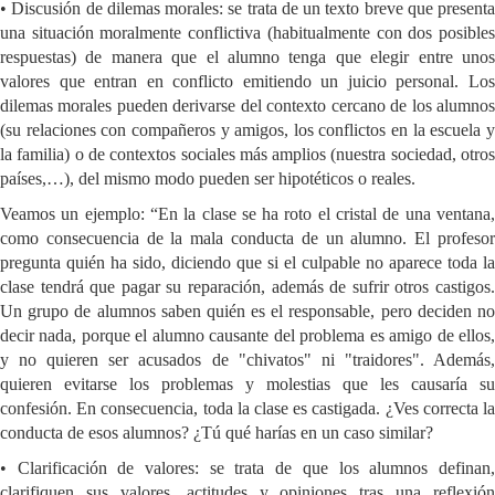
• Discusión de dilemas morales: se trata de un texto breve que presenta
una situación moralmente conflictiva (habitualmente con dos posibles
respuestas) de manera que el alumno tenga que elegir entre unos
valores que entran en conflicto emitiendo un juicio personal. Los
dilemas morales pueden derivarse del contexto cercano de los alumnos
(su relaciones con compañeros y amigos, los conflictos en la escuela y
la familia) o de contextos sociales más amplios (nuestra sociedad, otros
países,…), del mismo modo pueden ser hipotéticos o reales.
Veamos un ejemplo: “En la clase se ha roto el cristal de una ventana,
como consecuencia de la mala conducta de un alumno. El profesor
pregunta quién ha sido, diciendo que si el culpable no aparece toda la
clase tendrá que pagar su reparación, además de sufrir otros castigos.
Un grupo de alumnos saben quién es el responsable, pero deciden no
decir nada, porque el alumno causante del problema es amigo de ellos,
y no quieren ser acusados de "chivatos" ni "traidores". Además,
quieren evitarse los problemas y molestias que les causaría su
confesión. En consecuencia, toda la clase es castigada. ¿Ves correcta la
conducta de esos alumnos? ¿Tú qué harías en un caso similar?
• Clarificación de valores: se trata de que los alumnos definan,
clarifiquen sus valores, actitudes y opiniones tras una reflexión