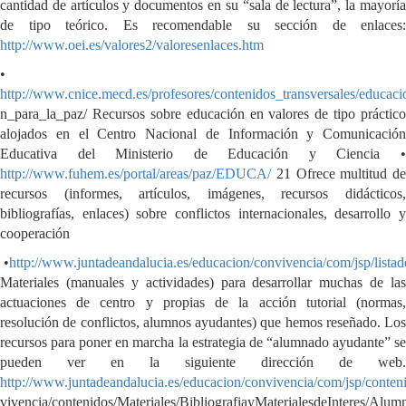
cantidad de artículos y documentos en su “sala de lectura”, la mayoría
de tipo teórico. Es recomendable su sección de enlaces:
http://www.oei.es/valores2/valoresenlaces.htm
•
http://www.cnice.mecd.es/profesores/contenidos_transversales/educaci
n_para_la_paz/ Recursos sobre educación en valores de tipo práctico
alojados en el Centro Nacional de Información y Comunicación
Educativa del Ministerio de Educación y Ciencia •
http://www.fuhem.es/portal/areas/paz/EDUCA/
21 Ofrece multitud de
recursos (informes, artículos, imágenes, recursos didácticos,
bibliografías, enlaces) sobre conflictos internacionales, desarrollo y
cooperación
•
http://www.juntadeandalucia.es/educacion/convivencia/com/jsp/listado
Materiales (manuales y actividades) para desarrollar muchas de las
actuaciones de centro y propias de la acción tutorial (normas,
resolución de conflictos, alumnos ayudantes) que hemos reseñado. Los
recursos para poner en marcha la estrategia de “alumnado ayudante” se
pueden ver en la siguiente dirección de web.
http://www.juntadeandalucia.es/educacion/convivencia/com/jsp/contenid
vivencia/contenidos/Materiales/BibliografiayMaterialesdeInteres/A