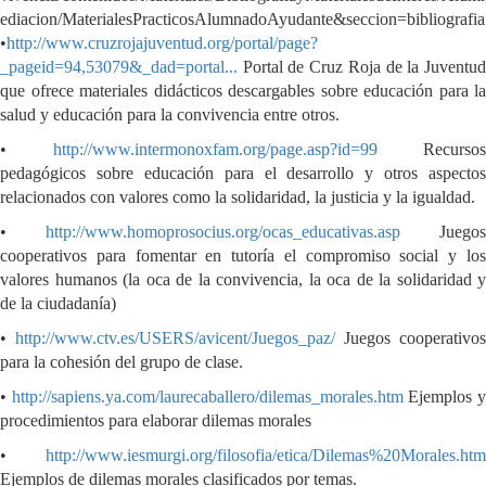
ediacion/MaterialesPracticosAlumnadoAyudante&seccion=bibliografia
•
http://www.cruzrojajuventud.org/portal/page?
_pageid=94,53079&_dad=portal...
Portal de Cruz Roja de la Juventud
que ofrece materiales didácticos descargables sobre educación para la
salud y educación para la convivencia entre otros.
•
http://www.intermonoxfam.org/page.asp?id=99
Recursos
pedagógicos sobre educación para el desarrollo y otros aspectos
relacionados con valores como la solidaridad, la justicia y la igualdad.
•
http://www.homoprosocius.org/ocas_educativas.asp
Juegos
cooperativos para fomentar en tutoría el compromiso social y los
valores humanos (la oca de la convivencia, la oca de la solidaridad y
de la ciudadanía)
•
http://www.ctv.es/USERS/avicent/Juegos_paz/
Juegos cooperativos
para la cohesión del grupo de clase.
•
http://sapiens.ya.com/laurecaballero/dilemas_morales.htm
Ejemplos 
procedimientos para elaborar dilemas morales
•
http://www.iesmurgi.org/filosofia/etica/Dilemas%20Morales.htm
Ejemplos de dilemas morales clasificados por temas.