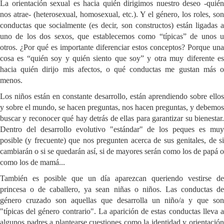
La orientación sexual es hacia quién dirigimos nuestro deseo -quién
nos atrae- (heterosexual, homosexual, etc.). Y el género, los roles, son
conductas que socialmente (es decir, son constructos) están ligadas a
uno de los dos sexos, que establecemos como “típicas” de unos u
otros. ¿Por qué es importante diferenciar estos conceptos? Porque una
cosa es “quién soy y quién siento que soy” y otra muy diferente es
hacia quién dirijo mis afectos, o qué conductas me gustan más o
menos.
Los niños están en constante desarrollo, están aprendiendo sobre ellos
y sobre el mundo, se hacen preguntas, nos hacen preguntas, y debemos
buscar y reconocer qué hay detrás de ellas para garantizar su bienestar.
Dentro del desarrollo evolutivo "estándar" de los peques es muy
posible (y frecuente) que nos pregunten acerca de sus genitales, de si
cambiarán o si se quedarán así, si de mayores serán como los de papá o
como los de mamá...
También es posible que un día aparezcan queriendo vestirse de
princesa o de caballero, ya sean niñas o niños. Las conductas de
género cruzado son aquellas que desarrolla un niño/a y que son
"típicas del género contrario". La aparición de estas conductas lleva a
algunos padres a plantearse cuestiones como la identidad y orientación