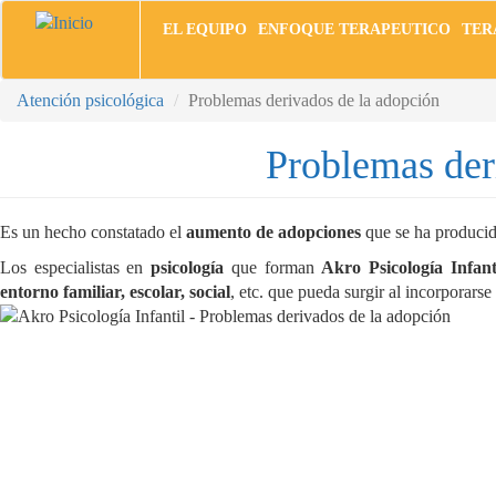
Pasar
EL EQUIPO
ENFOQUE TERAPEUTICO
TER
al
contenido
principal
Atención psicológica
Problemas derivados de la adopción
Problemas der
Es un hecho constatado el
aumento de adopciones
que se ha producido
Los especialistas en
psicología
que forman
Akro Psicología Infant
entorno familiar, escolar, social
, etc. que pueda surgir al incorporars