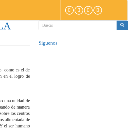
LA
Formulario
de
búsqueda
Buscar
Siguenos
o, como es el de
ón en el logro de
omo una unidad de
 usando de manera
sobre los centros
mos alimentada de
 Y el ser humano