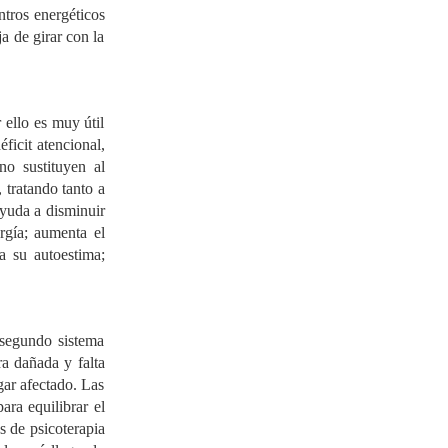
ntros energéticos
a de girar con la
 ello es muy útil
ficit atencional,
no sustituyen al
 tratando tanto a
ayuda a disminuir
ergía; aumenta el
a su autoestima;
 segundo sistema
ra dañada y falta
ugar afectado. Las
ara equilibrar el
s de psicoterapia