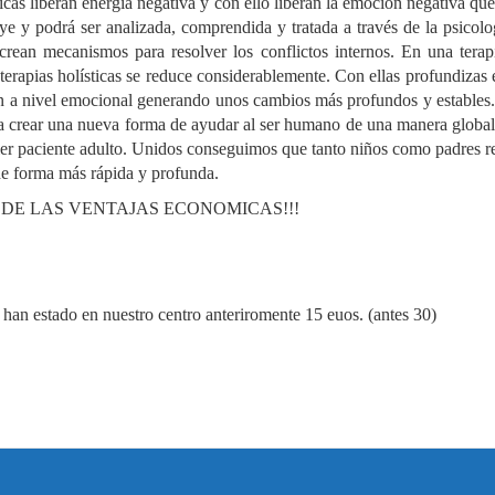
cas liberan energía negativa y con ello liberan la emoción negativa que
ye y podrá ser analizada, comprendida y tratada a través de la psicolo
ean mecanismos para resolver los conflictos internos. En una terapi
as terapias holísticas se reduce considerablemente. Con ellas profundizas
en a nivel emocional generando unos cambios más profundos y estables. 
sca crear una nueva forma de ayudar al ser humano de una manera globa
quier paciente adulto. Unidos conseguimos que tanto niños como padres 
 de forma más rápida y profunda.
 DE LAS VENTAJAS ECONOMICAS!!!
 han estado en nuestro centro anteriromente 15 euos. (antes 30)