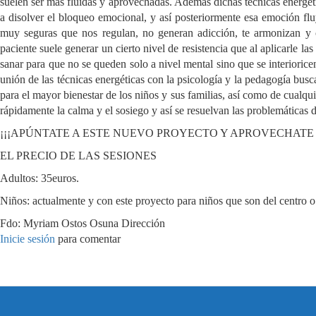
suelen ser más fluidas y aprovechadas. Además dichas técnicas energéti
a disolver el bloqueo emocional, y así posteriormente esa emoción flu
muy seguras que nos regulan, no generan adicción, te armonizan y cr
paciente suele generar un cierto nivel de resistencia que al aplicarle l
sanar para que no se queden solo a nivel mental sino que se interioric
unión de las técnicas energéticas con la psicología y la pedagogía bu
para el mayor bienestar de los niños y sus familias, así como de cual
rápidamente la calma y el sosiego y así se resuelvan las problemáticas
¡¡¡APÚNTATE A ESTE NUEVO PROYECTO Y APROVECHATE
EL PRECIO DE LAS SESIONES
Adultos: 35euros.
Niños: actualmente y con este proyecto para niños que son del centro o
Fdo: Myriam Ostos Osuna Dirección
Inicie sesión
para comentar