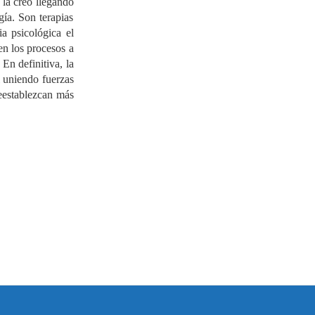
 la creó llegando
gía. Son terapias
a psicológica el
 en los procesos a
En definitiva, la
l uniendo fuerzas
reestablezcan más