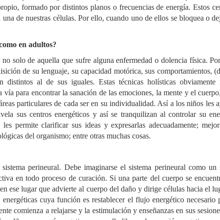
ropio, formado por distintos planos o frecuencias de energía. Estos ce
 una de nuestras células. Por ello, cuando uno de ellos se bloquea o dej
 como en adultos?
 no solo de aquella que sufre alguna enfermedad o dolencia física. Por
isición de su lenguaje, su capacidad motórica, sus comportamientos, (dé
n distintos al de sus iguales. Estas técnicas holísticas obviamente 
vía para encontrar la sanación de las emociones, la mente y el cuerpo,
reas particulares de cada ser en su individualidad. Así a los niños les 
ivela sus centros energéticos y así se tranquilizan al controlar su en
 les permite clarificar sus ideas y expresarlas adecuadamente; mejor
ológicas del organismo; entre otras muchas cosas.
el sistema perineural. Debe imaginarse el sistema perineural como un
activa en todo proceso de curación. Si una parte del cuerpo se encuent
 en ese lugar que advierte al cuerpo del daño y dirige células hacia el l
 energéticas cuya función es restablecer el flujo energético necesario p
iente comienza a relajarse y la estimulación y enseñanzas en sus sesione