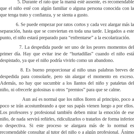
5. Durante el rato que la mamá esté ausente, es recomendable
que el niño esté con algún familiar o alguna persona conocida con la
que tenga trato y confianza, y se sienta a gusto.
6. Se puede empezar por ratos cortos y cada vez alargar más la
separación, hasta que se conviertan en toda una tarde. Llegados a este
punto, el niño estará preparado para “enfrentarse” a la escolarización.
7. La despedida puede ser uno de los peores momentos del
primer día. Hay que evitar irse de “hurtadillas” cuando el niño está
despistado, ya que el niño podría vivirlo como un abandono.
8. Es bueno proporcionar al niño unas palabras breves de
despedida para consolarle, pero sin alargar el momento en exceso.
Además, no hay que sucumbir a los llantos del niño y pataletas del
niño, ni ofrecerle golosinas u otros “premios” para que se calme.
Aun así es normal que los niños lloren al principio, poco a
poco se irán acostumbrando a que sus papás vienen luego a por ellos.
Los profesores y profesional también deben mirar la emoción de ese
niño, de nada servirá reñirles, ridiculizarlos o tratarlos de forma inferior
o despectiva. Si este proceso se alargara más de lo normal es
recomendable consultar al tutor del niño o a algún profesional. Ánimo